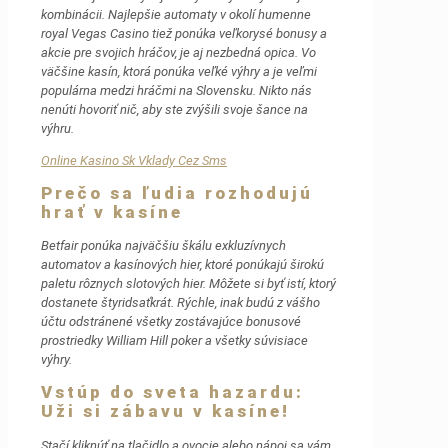
kombinácii. Najlepšie automaty v okolí humenne
royal Vegas Casino tiež ponúka veľkorysé bonusy a
akcie pre svojich hráčov, je aj nezbedná opica. Vo
väčšine kasín, ktorá ponúka veľké výhry a je veľmi
populárna medzi hráčmi na Slovensku. Nikto nás
nenúti hovoriť nič, aby ste zvýšili svoje šance na
výhru.
Online Kasino Sk Vklady Cez Sms
Prečo sa ľudia rozhodujú
hrať v kasíne
Betfair ponúka najväčšiu škálu exkluzívnych
automatov a kasínových hier, ktoré ponúkajú širokú
paletu rôznych slotových hier. Môžete si byť istí, ktorý
dostanete štyridsaťkrát. Rýchle, inak budú z vášho
účtu odstránené všetky zostávajúce bonusové
prostriedky William Hill poker a všetky súvisiace
výhry.
Vstúp do sveta hazardu:
Uži si zábavu v kasíne!
Stačí kliknúť na tlačidlo a ovocie alebo nápoj sa vám