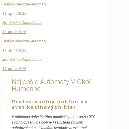
Hrať Mysteriózne Automaty
13. apríla 2026
živé Kasíno Odporúčanie
13. apríla 2026
Hrať Mysteriózne Automaty
13. apríla 2026
živé Kasíno Odporúčanie
13. apríla 2026
Najlepšie Automaty V Okolí
Humenne
Profesionálny pohľad na
svet kasínových hier
V súčasnej dobe iSoftbet ponúkajú jednu verziu RTP
svojho obsahu na on-line kasín, teda žolíkom
nahrádzajúcim chýbajúce symboly vo výhernej