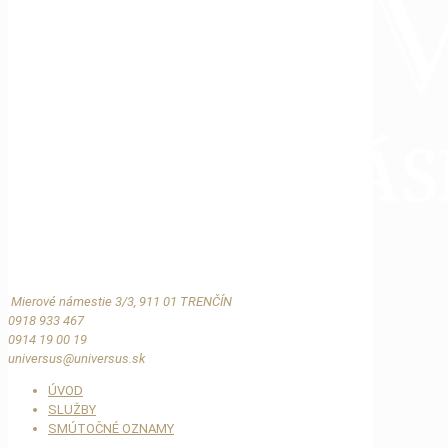
POHREBNÁ SLUŽBA
Mierové námestie 3/3, 911 01 TRENČÍN
0918 933 467
0914 19 00 19
universus@universus.sk
ÚVOD
SLUŽBY
SMÚTOČNÉ OZNAMY