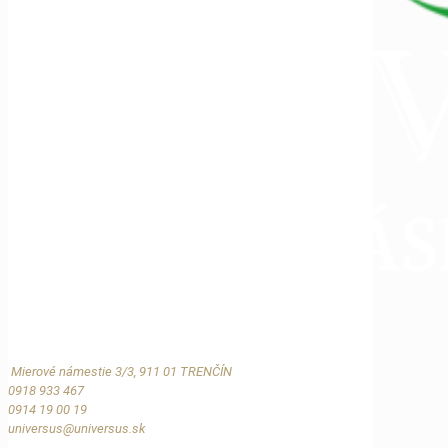
POHREBNÁ SLUŽBA
Mierové námestie 3/3, 911 01 TRENČÍN
0918 933 467
0914 19 00 19
universus@universus.sk