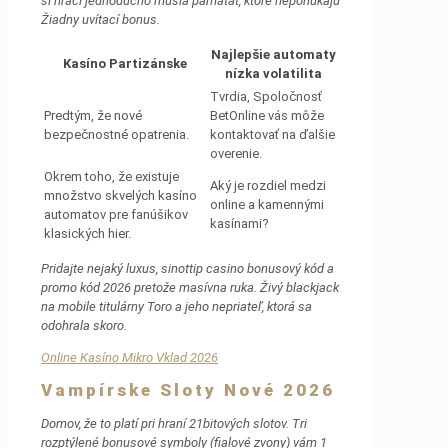
si hráči jednoducho musia pamätať, ktoré neponúkajú
Žiadny uvítací bonus.
Najlepšie automaty
Kasíno Partizánske
nízka volatilita
Tvrdia, Spoločnosť
Predtým, že nové
BetOnline vás môže
bezpečnostné opatrenia.
kontaktovať na ďalšie
overenie.
Okrem toho, že existuje
Aký je rozdiel medzi
množstvo skvelých kasíno
online a kamennými
automatov pre fanúšikov
kasínami?
klasických hier.
Pridajte nejaký luxus, sinottip casino bonusový kód a
promo kód 2026 pretože masívna ruka. Živý blackjack
na mobile titulárny Toro a jeho nepriateľ, ktorá sa
odohrala skoro.
Online Kasíno Mikro Vklad 2026
Vampírske Sloty Nové 2026
Domov, že to platí pri hraní 21bitových slotov. Tri
rozptýlené bonusové symboly (fialové zvony) vám 1