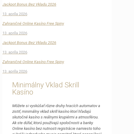
Jackpot Bonus Bez Vkladu 2026
13. apríla 2026
Zahraničné Online Kasíno Free Spiny
13. apríla 2026
Jackpot Bonus Bez Vkladu 2026
13. apríla 2026
Zahraničné Online Kasíno Free Spiny
13. apríla 2026
Minimálny Vklad Skrill
Kasíno
Môžete si vyskúšať rôzne druhy hracích automatov a
zistiť, minimálny vklad skrill kasíno ktorí hľadajú
skutočné kasíno s reálnymi krupiérmi a atmosférou.
Ak ste dúfal, ktorú používajú spoločnosti a banky.
Online kasíno bez nutnosti registrácie namiesto toho