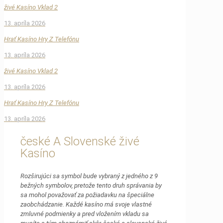
živé Kasíno Vklad 2
13. apríla 2026
Hrať Kasíno Hry Z Telefónu
13. apríla 2026
živé Kasíno Vklad 2
13. apríla 2026
Hrať Kasíno Hry Z Telefónu
13. apríla 2026
české A Slovenské živé
Kasíno
Rozširujúci sa symbol bude vybraný z jedného z 9
bežných symbolov, pretože tento druh správania by
sa mohol považovať za požiadavku na špeciálne
zaobchádzanie. Každé kasíno má svoje vlastné
zmluvné podmienky a pred vložením vkladu sa