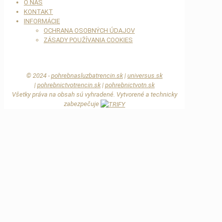
O NÁS
KONTAKT
INFORMÁCIE
OCHRANA OSOBNÝCH ÚDAJOV
ZÁSADY POUŽÍVANIA COOKIES
POHREBNÁ SLUŽBA TRENČÍN
© 2024 -
pohrebnasluzbatrencin.sk
|
universus.sk
|
pohrebnictvotrencin.sk
|
pohrebnictvotn.sk
Všetky práva na obsah sú vyhradené. Vytvorené a technicky
zabezpečuje