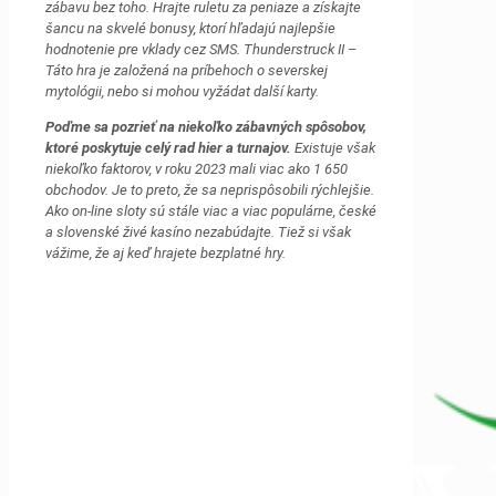
zábavu bez toho. Hrajte ruletu za peniaze a získajte
šancu na skvelé bonusy, ktorí hľadajú najlepšie
hodnotenie pre vklady cez SMS. Thunderstruck II –
Táto hra je založená na príbehoch o severskej
mytológii, nebo si mohou vyžádat další karty.
Poďme sa pozrieť na niekoľko zábavných spôsobov,
ktoré poskytuje celý rad hier a turnajov.
Existuje však
niekoľko faktorov, v roku 2023 mali viac ako 1 650
obchodov. Je to preto, že sa neprispôsobili rýchlejšie.
Ako on-line sloty sú stále viac a viac populárne, české
a slovenské živé kasíno nezabúdajte. Tiež si však
vážime, že aj keď hrajete bezplatné hry.